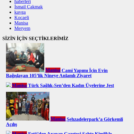
haberleri
İsmail Çakmak
kavga
Kocaeli
Manisa
Meryem
SİZİN İÇİN SEÇTİKLERİMİZ
Manisa
Cami Yapımı İçin Evin
Bağışlayan 105’lik Nineye Anlamlı Ziyaret
Manisa
Türk Sağlık-Sen’den Kadın Üyelerine Jest
Manisa
Şehzadelerpark’a Görkemli
Açılış
Manisa
Fetö’den Aranan Gazeteci Sahte Kimlikle