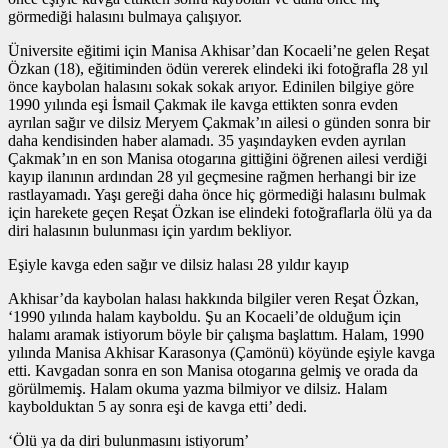
görmediği halasını bulmaya çalışıyor.
Üniversite eğitimi için Manisa Akhisar’dan Kocaeli’ne gelen Reşat
Özkan (18), eğitiminden ödün vererek elindeki iki fotoğrafla 28 yıl
önce kaybolan halasını sokak sokak arıyor. Edinilen bilgiye göre
1990 yılında eşi İsmail Çakmak ile kavga ettikten sonra evden
ayrılan sağır ve dilsiz Meryem Çakmak’ın ailesi o günden sonra bir
daha kendisinden haber alamadı. 35 yaşındayken evden ayrılan
Çakmak’ın en son Manisa otogarına gittiğini öğrenen ailesi verdiği
kayıp ilanının ardından 28 yıl geçmesine rağmen herhangi bir ize
rastlayamadı. Yaşı gereği daha önce hiç görmediği halasını bulmak
için harekete geçen Reşat Özkan ise elindeki fotoğraflarla ölü ya da
diri halasının bulunması için yardım bekliyor.
Eşiyle kavga eden sağır ve dilsiz halası 28 yıldır kayıp
Akhisar’da kaybolan halası hakkında bilgiler veren Reşat Özkan,
‘1990 yılında halam kayboldu. Şu an Kocaeli’de olduğum için
halamı aramak istiyorum böyle bir çalışma başlattım. Halam, 1990
yılında Manisa Akhisar Karasonya (Çamönü) köyünde eşiyle kavga
etti. Kavgadan sonra en son Manisa otogarına gelmiş ve orada da
görülmemiş. Halam okuma yazma bilmiyor ve dilsiz. Halam
kaybolduktan 5 ay sonra eşi de kavga etti’ dedi.
‘Ölü ya da diri bulunmasını istiyorum’