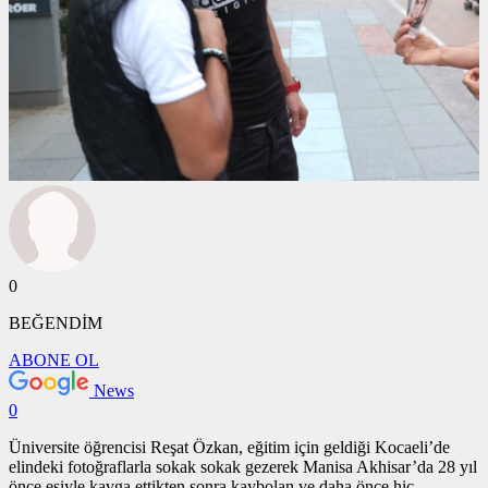
0
BEĞENDİM
ABONE OL
News
0
Üniversite öğrencisi Reşat Özkan, eğitim için geldiği Kocaeli’de
elindeki fotoğraflarla sokak sokak gezerek Manisa Akhisar’da 28 yıl
önce eşiyle kavga ettikten sonra kaybolan ve daha önce hiç