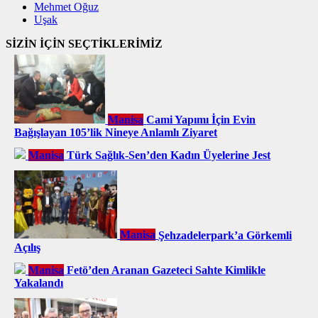
Mehmet Oğuz
Uşak
SİZİN İÇİN SEÇTİKLERİMİZ
Manisa
Cami Yapımı İçin Evin
Bağışlayan 105’lik Nineye Anlamlı Ziyaret
Manisa
Türk Sağlık-Sen’den Kadın Üyelerine Jest
Manisa
Şehzadelerpark’a Görkemli
Açılış
Manisa
Fetö’den Aranan Gazeteci Sahte Kimlikle
Yakalandı