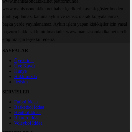
www.manisasondakika.net platformunda;
www.manisasondakika.net haber içerikleri kaynak gösterilmeden
alıntı yapılamaz, kanuna aykırı ve izinsiz olarak kopyalanamaz,
başka yerde yayınlanamaz. Aykırı işlem yapan kişi/kişiler için yasal
başvuru hakkı saklı tutulmaktadır. www.manisasondakika.net tercih
ettiğiniz için teşekkür ederiz.
SAYFALAR
Üye Girişi
Üye Kaydı
Künye
Hakkımızda
İletişim
SERVİSLER
Futbol İddaa
Basketbol İddaa
Hentbol İddaa
Bilardo İddaa
Voleybol İddaa