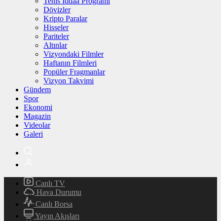
Tenis İddaa Programı
Dövizler
Kripto Paralar
Hisseler
Pariteler
Altınlar
Vizyondaki Filmler
Haftanın Filmleri
Popüler Fragmanlar
Vizyon Takvimi
Gündem
Spor
Ekonomi
Magazin
Videolar
Galeri
Canlı TV
Hava Durumu
Canlı Borsa
Yayın Akışları