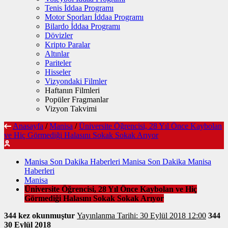
Tenis İddaa Programı
Motor Sporları İddaa Programı
Bilardo İddaa Programı
Dövizler
Kripto Paralar
Altınlar
Pariteler
Hisseler
Vizyondaki Filmler
Haftanın Filmleri
Popüler Fragmanlar
Vizyon Takvimi
Anasayfa
/
Manisa
/
Üniversite Öğrencisi, 28 Yıl Önce Kaybolan
ve Hiç Görmediği Halasını Sokak Sokak Arıyor
Manisa Son Dakika Haberleri Manisa Son Dakika Manisa
Haberleri
Manisa
Üniversite Öğrencisi, 28 Yıl Önce Kaybolan ve Hiç
Görmediği Halasını Sokak Sokak Arıyor
344 kez okunmuştur
Yayınlanma Tarihi: 30 Eylül 2018 12:00
344
30 Eylül 2018