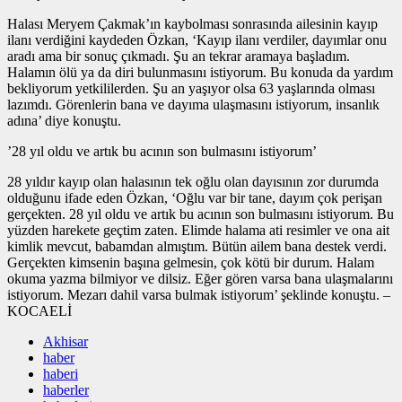
Halası Meryem Çakmak’ın kaybolması sonrasında ailesinin kayıp
ilanı verdiğini kaydeden Özkan, ‘Kayıp ilanı verdiler, dayımlar onu
aradı ama bir sonuç çıkmadı. Şu an tekrar aramaya başladım.
Halamın ölü ya da diri bulunmasını istiyorum. Bu konuda da yardım
bekliyorum yetkililerden. Şu an yaşıyor olsa 63 yaşlarında olması
lazımdı. Görenlerin bana ve dayıma ulaşmasını istiyorum, insanlık
adına’ diye konuştu.
’28 yıl oldu ve artık bu acının son bulmasını istiyorum’
28 yıldır kayıp olan halasının tek oğlu olan dayısının zor durumda
olduğunu ifade eden Özkan, ‘Oğlu var bir tane, dayım çok perişan
gerçekten. 28 yıl oldu ve artık bu acının son bulmasını istiyorum. Bu
yüzden harekete geçtim zaten. Elimde halama ati resimler ve ona ait
kimlik mevcut, babamdan almıştım. Bütün ailem bana destek verdi.
Gerçekten kimsenin başına gelmesin, çok kötü bir durum. Halam
okuma yazma bilmiyor ve dilsiz. Eğer gören varsa bana ulaşmalarını
istiyorum. Mezarı dahil varsa bulmak istiyorum’ şeklinde konuştu. –
KOCAELİ
Akhisar
haber
haberi
haberler