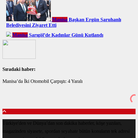
Manisa
Başkan Ergün Saruhanlı
Belediyesini Ziyaret Etti
Manisa
Sarıgöl’de Kadınlar Günü Kutlandı
Sıradaki haber:
Manisa’da İki Otomobil Çarpıştı: 4 Yaralı
Türkiye'den ve Dünya’dan son dakika haberler, köşe yazıları,
magazinden siyasete, spordan seyahate bütün konuların tek adresi