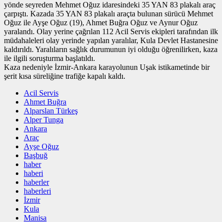
yönde seyreden Mehmet Oğuz idaresindeki 35 YAN 83 plakalı araç
çarpıştı. Kazada 35 YAN 83 plakalı araçta bulunan sürücü Mehmet
Oğuz ile Ayşe Oğuz (19), Ahmet Buğra Oğuz ve Aynur Oğuz
yaralandı. Olay yerine çağrılan 112 Acil Servis ekipleri tarafından ilk
müdahaleleri olay yerinde yapılan yaralılar, Kula Devlet Hastanesine
kaldırıldı. Yaralıların sağlık durumunun iyi olduğu öğrenilirken, kaza
ile ilgili soruşturma başlatıldı.
Kaza nedeniyle İzmir-Ankara karayolunun Uşak istikametinde bir
şerit kısa süreliğine trafiğe kapalı kaldı.
Acil Servis
Ahmet Buğra
Alparslan Türkeş
Alper Tunga
Ankara
Araç
Ayşe Oğuz
Başbuğ
haber
haberi
haberler
haberleri
İzmir
Kula
Manisa